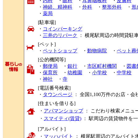
・
内科
・
眼科
・
耳鼻咽喉科
・
皮膚科
・
神経、精神科
・
外科
・
整形外科
・
形
・
薬局
[駐車場]
・
コインパーキング
・
三井のリパーク
： 横尾駅周辺の時間貸駐
[ペット]
・
ペットショップ
・
動物病院
・
ペット葬
[公的機関等]
・
郵便局
・
銀行
・
市区町村機関
・
図書
・
保育所
・
幼稚園
・
小学校
・
中学校
・
神社
・
寺
[電話番号検索]
・
タウンページ
： 全国1,100万件のお店
[住まいを借りる]
・
アパマンショップ
： こだわり検索メニュ
・
スマイティ(賃貸)
： 駅周辺の賃貸物件を
[アルバイト]
・
マッハバイト
： 横尾駅周辺のアルバイト