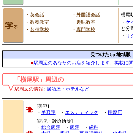
・
英会話
・
外国語会話
横尾
・
教養教室
・
趣味教室
・
ケ
と分
・
各種学校
・
専門学校
・
リ
見つけた!jp 地域版
●
駅周辺のあなたのお店を紹介します。掲載に
「横尾駅」周辺の
駅周辺の情報
:
居酒屋・ホテルなど
[美容]
・
美容院
・
エステティック
・
理髪店
[病院・診療所等]
・
総合病院
・
病院
・
歯科