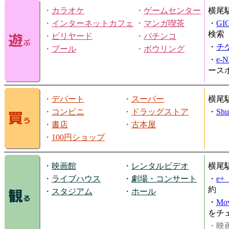
・
カラオケ
・
ゲームセンター
横尾
・
インターネットカフェ
・
マンガ喫茶
・
GI
検索
・
ビリヤード
・
パチンコ
・
チ
・
プール
・
ボウリング
・
e-
ース
・
デパート
・
スーパー
横尾
・
コンビニ
・
ドラッグストア
・
Shu
・
書店
・
古本屋
・
100円ショップ
・
映画館
・
レンタルビデオ
横尾
・
ライブハウス
・
劇場・コンサート
・
e
約
・
スタジアム
・
ホール
・
Mov
をチ
・映画