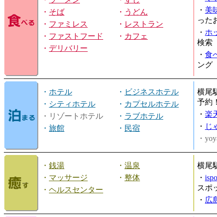
・
美
・
そば
・
うどん
った
・
ファミレス
・
レストラン
・
ホ
・
ファストフード
・
カフェ
検索
・
デリバリー
・
食
ング
・
ホテル
・
ビジネスホテル
横尾
予約
・
シティホテル
・
カプセルホテル
・
楽
・リゾートホテル
・
ラブホテル
・
じ
・
旅館
・
民宿
・yoy
・
銭湯
・
温泉
横尾
・
マッサージ
・
整体
・
is
スポ
・
ヘルスセンター
・
広