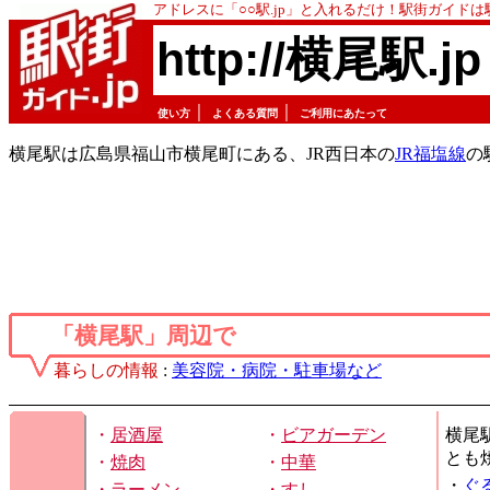
アドレスに「○○駅.jp」と入れるだけ！駅街ガイド
http://横尾駅.jp
｜
｜
使い方
よくある質問
ご利用にあたって
横尾駅は広島県福山市横尾町にある、JR西日本の
JR福塩線
の
「横尾駅」周辺で
暮らしの情報
:
美容院・病院・駐車場など
・
居酒屋
・
ビアガーデン
横尾
とも
・
焼肉
・
中華
・
ぐ
・
ラーメン
・
すし