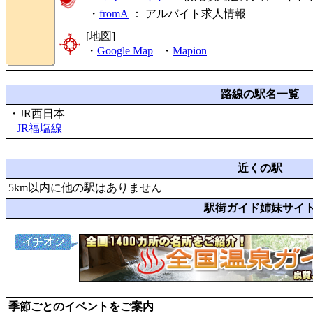
・
fromA
：
アルバイト求人情報
[地図]
・
Google Map
・
Mapion
路線の駅名一覧
・JR西日本
JR福塩線
近くの駅
5km以内に他の駅はありません
駅街ガイド姉妹サイ
季節ごとのイベントをご案内